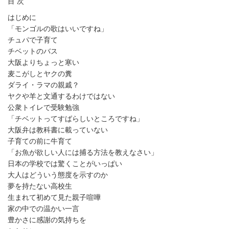
目 次
はじめに
「モンゴルの歌はいいですね」
チュパで子育て
チベットのバス
大阪よりちょっと寒い
麦こがしとヤクの糞
ダライ・ラマの親戚？
ヤクや羊と文通するわけではない
公衆トイレで受験勉強
「チベットってすばらしいところですね」
大阪弁は教科書に載っていない
子育ての前に牛育て
「お魚が欲しい人には捕る方法を教えなさい」
日本の学校では驚くことがいっぱい
大人はどういう態度を示すのか
夢を持たない高校生
生まれて初めて見た親子喧嘩
家の中での温かい一言
豊かさに感謝の気持ちを