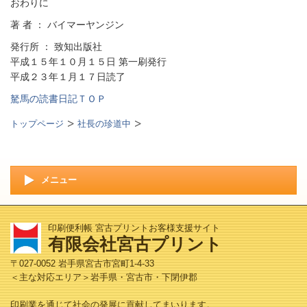
おわりに
著 者 ： バイマーヤンジン
発行所 ： 致知出版社
平成１５年１０月１５日 第一刷発行
平成２３年１月１７日読了
駑馬の読書日記ＴＯＰ
トップページ
社長の珍道中
メニュー
印刷便利帳 宮古プリントお客様支援サイト
有限会社宮古プリント
〒027-0052 岩手県宮古市宮町1-4-33
＜主な対応エリア＞岩手県・宮古市・下閉伊郡
印刷業を通じて社会の発展に貢献してまいります。