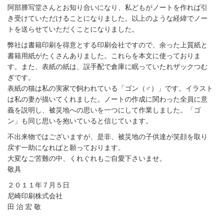
阿部謄写堂さんとお知り合いになり、私どもがノートを作れば引
き受けていただけることになりました。以上のような経緯でノー
トを送らせていただくことになりました。
弊社は書籍印刷を得意とする印刷会社ですので、余った上質紙と
書籍用紙がたくさんありました。これらを本文に使っておりま
す。また、表紙の紙は、誤手配で倉庫に眠っていたれザックつむ
ぎです。
表紙の猫は私の実家で飼われている「ゴン（♂）」です。イラスト
は私の妻が描いてくれました。ノートの作成に関わった全員に意
義を説明し、被災地への思いを一つにして作業しました。「ゴ
ン」も同じ思いを抱いていると信じています。
不出来物ではございますが、是非、被災地の子供達が笑顔を取り
戻す一助になればと願っております。
大変なご苦難の中、くれぐれもご自愛下さいませ。
敬具
２０１１年７月５日
尼崎印刷株式会社
田 治 宏 敬