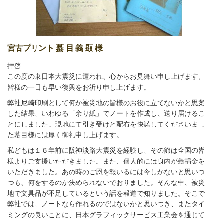
宮古プリント 蟇 目 義 顕 様
拝啓
この度の東日本大震災に遭われ、心からお見舞い申し上げます。
皆様の一日も早い復興をお祈り申し上げます。
弊社尼崎印刷として何か被災地の皆様のお役に立てないかと思案
した結果、いわゆる「余り紙」でノートを作成し、送り届けるこ
とにしました。現地にて引き受けと配布を快諾してくださいまし
た蟇目様には厚く御礼申し上げます。
私どもは１６年前に阪神淡路大震災を経験し、その節は全国の皆
様よりご支援いただきました。また、個人的には身内が義捐金を
いただきました。あの時のご恩を報いるには今しかないと思いつ
つも、何をするのか決められないでおりました。そんな中、被災
地で文具品が不足しているという話を報道で知りました。そこで
弊社では、ノートなら作れるのではないかと思いつき、またタイ
ミングの良いことに、日本グラフィックサービス工業会を通じて