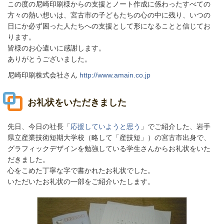
この度の尼崎印刷様からの支援とノート作成に係わったすべての
方々の熱い想いは、宮古市の子どもたちの心の中に残り、いつの
日にか必ず困った人たちへの支援として形になることと信じてお
ります。
皆様のお心遣いに感謝します。
ありがとうございました。
尼崎印刷株式会社さん
http://www.amain.co.jp
お礼状をいただきました
先日、今日の社長「
応援していようと思う
」でご紹介した、岩手
県立産業技術短期大学校（略して「産技短」）の宮古市出身で、
グラフィックデザインを勉強している学生さんからお礼状をいた
だきました。
心をこめた丁寧な字で書かれたお礼状でした。
いただいたお礼状の一部をご紹介いたします。