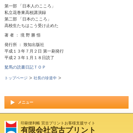
第一部 「日本人のこころ」
私立花巻東高校講演録
第二部 「日本のこころ」
高校生たちはこう受け止めた
著 者 ： 境 野 勝 悟
発行所 ： 致知出版社
平成１３年７月２日 第一刷発行
平成２３年１月１８日読了
駑馬の読書日記ＴＯＰ
トップページ
社長の珍道中
メニュー
印刷便利帳 宮古プリントお客様支援サイト
有限会社宮古プリント