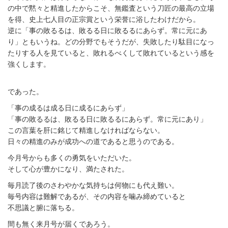
の中で黙々と精進したからこそ、無鑑査という刀匠の最高の立場
を得、史上七人目の正宗賞という栄誉に浴したわけだから。
逆に「事の敗るるは、敗るる日に敗るるにあらず。常に元にあ
り」ともいうね。どの分野でもそうだが、失敗したり駄目になっ
たりする人を見ていると、敗れるべくして敗れているという感を
強くします。
であった。
「事の成るは成る日に成るにあらず」
「事の敗るるは、敗るる日に敗るるにあらず。常に元にあり」
この言葉を肝に銘じて精進しなければならない。
日々の精進のみが成功への道であると思うのである。
今月号からも多くの勇気をいただいた。
そして心が豊かになり、満たされた。
毎月読了後のさわやかな気持ちは何物にも代え難い。
毎号内容は難解であるが、その内容を噛み締めていると
不思議と腑に落ちる。
間も無く来月号が届くであろう。