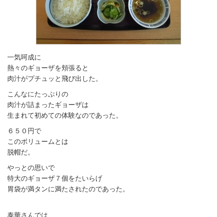
一気呵成に
熱々のギョーザを頬張ると
肉汁がプチュッと飛び出した。
こんなにたっぷりの
肉汁が詰まったギョーザは
生まれて初めての体験なのであった。
６５０円で
このボリュームとは
脱帽だ。
やっとの思いで
特大のギョーザ７個をたいらげ
胃袋が満タンに満たされたのであった。
泰華さんでは