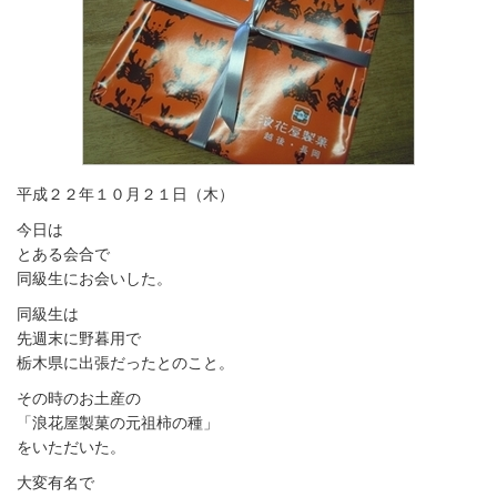
平成２２年１０月２１日（木）
今日は
とある会合で
同級生にお会いした。
同級生は
先週末に野暮用で
栃木県に出張だったとのこと。
その時のお土産の
「浪花屋製菓の元祖柿の種」
をいただいた。
大変有名で