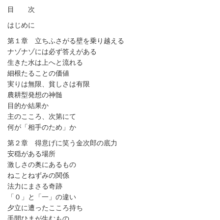
目 次
はじめに
第１章 立ちふさがる壁を乗り越える
ナゾナゾには必ず答えがある
生きた水は上へと流れる
細根たることの価値
実りは無限、貧しさは有限
農耕型発想の神髄
目的か結果か
主のこころ、次第にて
何が「相手のため」か
第２章 得意げに笑う金次郎の底力
安穏がある場所
激しさの奥にあるもの
ねことねずみの関係
法力にまさる奇跡
「０」と「一」の違い
夕立に遭ったこころ持ち
手間ひまが生むもの