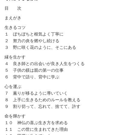
目 次
まえがき
生きるコツ
１ ぼちぼちと根気よく丁寧に
２ 努力の炎を燃やし続ける
３ 野に咲く花のように、そこにある
縁を生かす
４ 良き師との出会いが良き人生をつくる
５ 子供の躾は親の第一の仕事
６ 背中で語り、背中に学ぶ
心を運ぶ
７ 薫りが移るように導いていく
８ 上手に生きるためのルールを教える
９ 割り切って、忘れて、捨てて、許す
命を輝かす
１０ 神仏の喜ぶ生き方を求める
１１ この世に生まれてきた理由