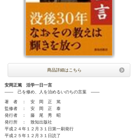
商品詳細はこちら
安岡正篤 活学一日一言
—— 己を修め、人を治めるいのちの言葉 ——
著 者 ： 安 岡 正 篤
監修者 ： 安 岡 正 泰
発行者 ： 藤 尾 秀 昭
発行所 ： 致知出版社
平成２４年１２月３１日第一刷発行
平成２５年１２月３１日読了