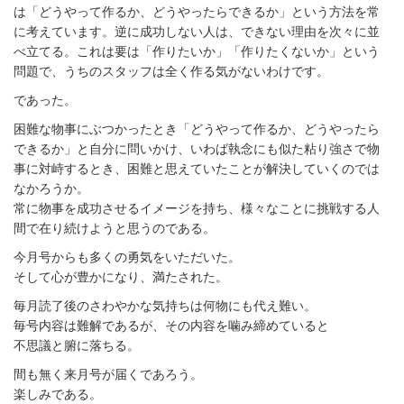
は「どうやって作るか、どうやったらできるか」という方法を常
に考えています。逆に成功しない人は、できない理由を次々に並
べ立てる。これは要は「作りたいか」「作りたくないか」という
問題で、うちのスタッフは全く作る気がないわけです。
であった。
困難な物事にぶつかったとき「どうやって作るか、どうやったら
できるか」と自分に問いかけ、いわば執念にも似た粘り強さで物
事に対峙するとき、困難と思えていたことが解決していくのでは
なかろうか。
常に物事を成功させるイメージを持ち、様々なことに挑戦する人
間で在り続けようと思うのである。
今月号からも多くの勇気をいただいた。
そして心が豊かになり、満たされた。
毎月読了後のさわやかな気持ちは何物にも代え難い。
毎号内容は難解であるが、その内容を噛み締めていると
不思議と腑に落ちる。
間も無く来月号が届くであろう。
楽しみである。