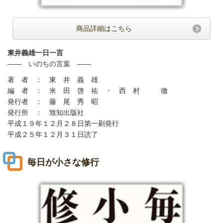
商品詳細はこちら
東井義雄一日一言
—— いのちの言葉 ——
著 者 ： 東 井 義 雄
編 者 ： 米 田 啓 祐 ・ 西 村 徹
発行者 ： 藤 尾 秀 昭
発行所 ： 致知出版社
平成１９年１２月２８日第一刷発行
平成２５年１２月３１日読了
毎日が小さな修行