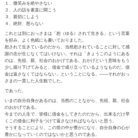
１、微笑みを絶やさない
２、人の話を素直に聞こう
３、親切にしよう
４、絶対、怒らない
これとは別におっさまは「恕（ゆる）されて生きる」という言葉
を好み、よく色紙にも書いておりました。
恕されて生きているのだから、当然恕されていることに対して感
謝の念が生じなくてはいけない。それは「きょうこのようにある
のは、先祖、親、社会のおかげである。おかげという意味をもう
少し掘り下げてみると、借金で成り立っているようなものだ。借
金は返さなくてはならない」ということになる。——それがおっ
さまの一貫した人生観でした。
であった。
いまの自分自身があるのは、当然のことながら、先祖、親、社会
のおかげである。
今までの人生で、皆様に借金をしてきたのだから、出来るだけ早
くこの借金に利子をつけて返さなければならないと思う。
そうすることにより、この世の中が豊かになり、自分自身の心が
豊かになっていくのではないかと思うのである。