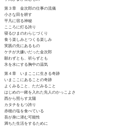
第３章 金次郎の仕事の流儀
小さな田を耕す
平凡に宿る神秘
こころに灯る誇り
寝るひまのわらじづくり
食う楽しみとつくる楽しみ
実践の先にあるもの
ケチが大嫌いだった金次郎
願わずとも、祈らずとも
氷を水にする胸中の温気
第４章 いまここに生きる奇跡
いまここにあることの奇跡
よくみること、ただみること
はじめの一鍬を入れた先人のかっこよさ
西から照らす太陽
カタチをもつ誇り
赤穂の塩を食べている
吾が身に潜む可能性
満ちた生活をするために