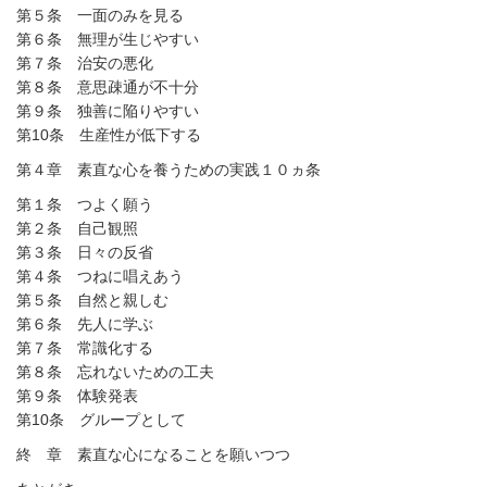
第５条 一面のみを見る
第６条 無理が生じやすい
第７条 治安の悪化
第８条 意思疎通が不十分
第９条 独善に陥りやすい
第10条 生産性が低下する
第４章 素直な心を養うための実践１０ヵ条
第１条 つよく願う
第２条 自己観照
第３条 日々の反省
第４条 つねに唱えあう
第５条 自然と親しむ
第６条 先人に学ぶ
第７条 常識化する
第８条 忘れないための工夫
第９条 体験発表
第10条 グループとして
終 章 素直な心になることを願いつつ