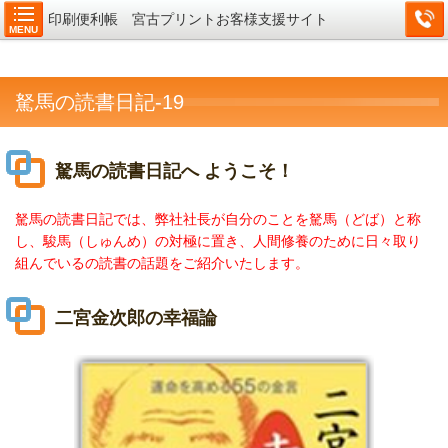
印刷便利帳 宮古プリントお客様支援サイト
MENU
駑馬の読書日記-19
駑馬の読書日記へ ようこそ！
駑馬の読書日記では、弊社社長が自分のことを駑馬（どば）と称
し、駿馬（しゅんめ）の対極に置き、人間修養のために日々取り
組んでいるの読書の話題をご紹介いたします。
二宮金次郎の幸福論