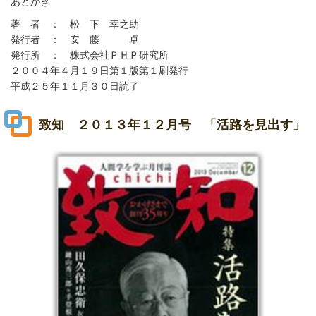
あとがき
著 者 ： 松 下 幸之助
発行者 ： 安 藤 卓
発行所 ： 株式会社ＰＨＰ研究所
２００４年４月１９日第１版第１刷発行
平成２５年１１月３０日読了
致知 ２０１３年１２月号 「活路を見出す」