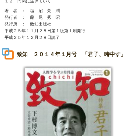
１２ 円満に生きていく
著 者 ： 塩 沼 亮 潤
発行者 ： 藤 尾 秀 昭
発行所 ： 致知出版社
平成２５年１１月２５日第１版第１刷発行
平成２５年１２月２８日読了
致知 ２０１４年１月号 「君子、時中す」