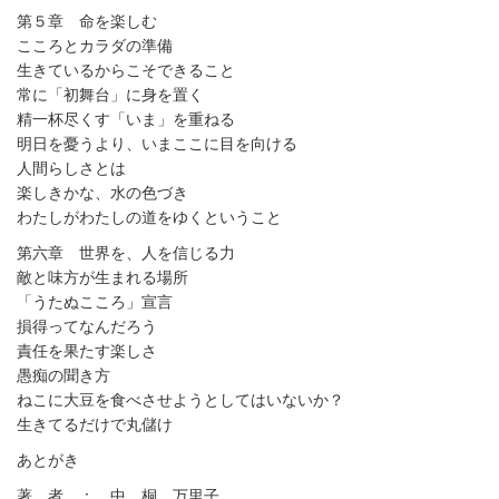
第５章 命を楽しむ
こころとカラダの準備
生きているからこそできること
常に「初舞台」に身を置く
精一杯尽くす「いま」を重ねる
明日を憂うより、いまここに目を向ける
人間らしさとは
楽しきかな、水の色づき
わたしがわたしの道をゆくということ
第六章 世界を、人を信じる力
敵と味方が生まれる場所
「うたぬこころ」宣言
損得ってなんだろう
責任を果たす楽しさ
愚痴の聞き方
ねこに大豆を食べさせようとしてはいないか？
生きてるだけで丸儲け
あとがき
著 者 ： 中 桐 万里子