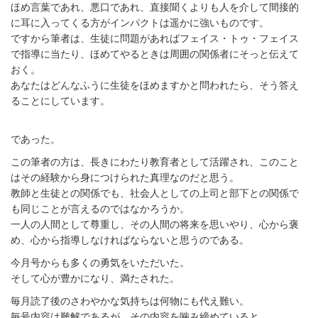
ほめ言葉であれ、悪口であれ、直接聞くよりも人を介して間接的
に耳に入ってくる方がインパクトは遥かに強いものです。
ですから筆者は、生徒に問題があればフェイス・トゥ・フェイス
で指導に当たり、ほめてやるときは周囲の関係者にそっと伝えて
おく。
あなたはどんなふうに生徒をほめますかと問われたら、そう答え
ることにしています。
であった。
この筆者の方は、長きにわたり教育者として活躍され、このこと
はその経験から身につけられた真理なのだと思う。
教師と生徒との関係でも、社会人としての上司と部下との関係で
も同じことが言えるのではなかろうか。
一人の人間として尊重し、その人間の将来を思いやり、心から褒
め、心から指導しなければならないと思うのである。
今月号からも多くの勇気をいただいた。
そして心が豊かになり、満たされた。
毎月読了後のさわやかな気持ちは何物にも代え難い。
毎号内容は難解であるが、その内容を噛み締めていると