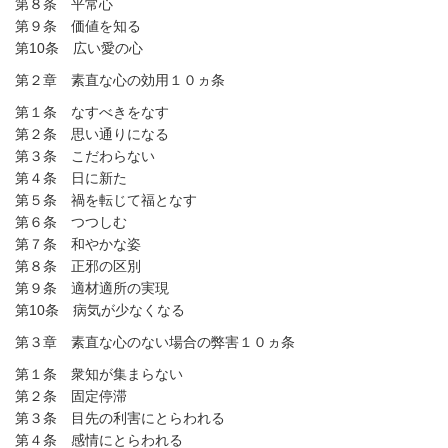
第８条 平常心
第９条 価値を知る
第10条 広い愛の心
第２章 素直な心の効用１０ヵ条
第１条 なすべきをなす
第２条 思い通りになる
第３条 こだわらない
第４条 日に新た
第５条 禍を転じて福となす
第６条 つつしむ
第７条 和やかな姿
第８条 正邪の区別
第９条 適材適所の実現
第10条 病気が少なくなる
第３章 素直な心のない場合の弊害１０ヵ条
第１条 衆知が集まらない
第２条 固定停滞
第３条 目先の利害にとらわれる
第４条 感情にとらわれる